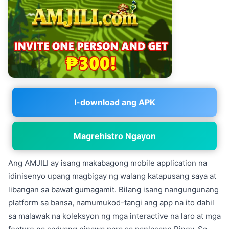
I-download ang APK
Magrehistro Ngayon
Ang AMJILI ay isang makabagong mobile application na
idinisenyo upang magbigay ng walang katapusang saya at
libangan sa bawat gumagamit. Bilang isang nangungunang
platform sa bansa, namumukod-tangi ang app na ito dahil
sa malawak na koleksyon ng mga interactive na laro at mga