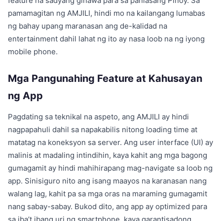
feature na sadyang ginawa para sa panlasang Pinoy. Sa
pamamagitan ng AMJILI, hindi mo na kailangang lumabas
ng bahay upang maranasan ang de-kalidad na
entertainment dahil lahat ng ito ay nasa loob na ng iyong
mobile phone.
Mga Pangunahing Feature at Kahusayan
ng App
Pagdating sa teknikal na aspeto, ang AMJILI ay hindi
nagpapahuli dahil sa napakabilis nitong loading time at
matatag na koneksyon sa server. Ang user interface (UI) ay
malinis at madaling intindihin, kaya kahit ang mga bagong
gumagamit ay hindi mahihirapang mag-navigate sa loob ng
app. Sinisiguro nito ang isang maayos na karanasan nang
walang lag, kahit pa sa mga oras na maraming gumagamit
nang sabay-sabay. Bukod dito, ang app ay optimized para
sa iba’t ibang uri ng smartphone, kaya garantisadong