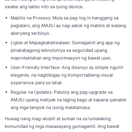
swabe ang takbo nito sa iyong device.
Mabilis na Proseso: Mula sa pag-log in hanggang sa
paglalaro, ang AMJILI ay nag-aalok ng mabilis at walang
aberyang serbisyo.
Ligtas at Mapagkakatiwalaan: Gumagamit ang app ng
pinakabagong teknolohiya sa seguridad upang
maprotektahan ang impormasyon ng bawat user.
User-Friendly Interface: Ang disenyo ay simple ngunit
elegante, na nagbibigay ng komportableng visual
experience para sa lahat.
Regular na Updates: Patuloy ang pag-upgrade sa
AMJILI upang matiyak na laging bago at kapana-panabik
ang mga tampok na iyong matatamasa.
Huwag nang mag-atubili at sumali na sa lumalaking
komunidad ng mga masasayang gumagamit. Ang bawat