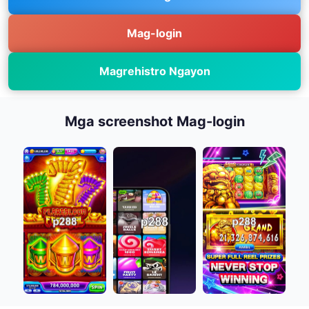
Mag-login
Magrehistro Ngayon
Mga screenshot Mag-login