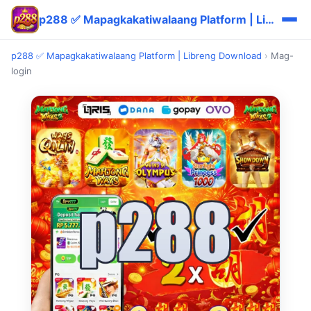
p288 ✅ Mapagkakatiwalaang Platform | Libreng Download
p288 ✅ Mapagkakatiwalaang Platform | Libreng Download
›
Mag-
login