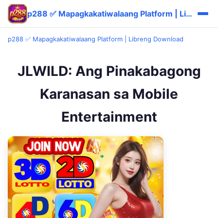
p288 ✅ Mapagkakatiwalaang Platform | Libreng Download
p288 ✅ Mapagkakatiwalaang Platform | Libreng Download
JLWILD: Ang Pinakabagong
Karanasan sa Mobile
Entertainment