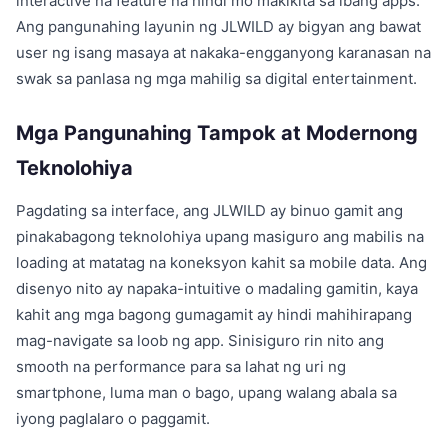
interactive na feature na hindi mo makikita sa ibang apps.
Ang pangunahing layunin ng JLWILD ay bigyan ang bawat
user ng isang masaya at nakaka-engganyong karanasan na
swak sa panlasa ng mga mahilig sa digital entertainment.
Mga Pangunahing Tampok at Modernong
Teknolohiya
Pagdating sa interface, ang JLWILD ay binuo gamit ang
pinakabagong teknolohiya upang masiguro ang mabilis na
loading at matatag na koneksyon kahit sa mobile data. Ang
disenyo nito ay napaka-intuitive o madaling gamitin, kaya
kahit ang mga bagong gumagamit ay hindi mahihirapang
mag-navigate sa loob ng app. Sinisiguro rin nito ang
smooth na performance para sa lahat ng uri ng
smartphone, luma man o bago, upang walang abala sa
iyong paglalaro o paggamit.