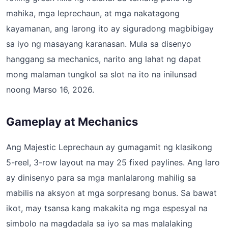
mahika, mga leprechaun, at mga nakatagong
kayamanan, ang larong ito ay siguradong magbibigay
sa iyo ng masayang karanasan. Mula sa disenyo
hanggang sa mechanics, narito ang lahat ng dapat
mong malaman tungkol sa slot na ito na inilunsad
noong Marso 16, 2026.
Gameplay at Mechanics
Ang Majestic Leprechaun ay gumagamit ng klasikong
5-reel, 3-row layout na may 25 fixed paylines. Ang laro
ay dinisenyo para sa mga manlalarong mahilig sa
mabilis na aksyon at mga sorpresang bonus. Sa bawat
ikot, may tsansa kang makakita ng mga espesyal na
simbolo na magdadala sa iyo sa mas malalaking