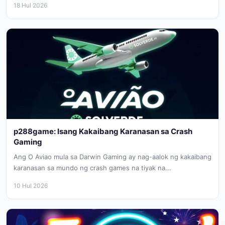
18 Hul 2026
p288game: Isang Kakaibang Karanasan sa Crash
Gaming
Ang O Aviao mula sa Darwin Gaming ay nag-aalok ng kakaibang
karanasan sa mundo ng crash games na tiyak na...
10 Hul 2026