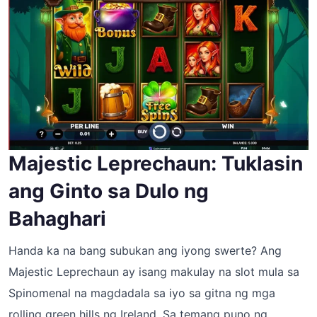
Majestic Leprechaun: Tuklasin
ang Ginto sa Dulo ng
Bahaghari
Handa ka na bang subukan ang iyong swerte? Ang
Majestic Leprechaun ay isang makulay na slot mula sa
Spinomenal na magdadala sa iyo sa gitna ng mga
rolling green hills ng Ireland. Sa temang puno ng