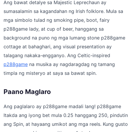
Ang bawat detalye sa Majestic Leprechaun ay
sumasalamin sa kagandahan ng Irish folklore. Mula sa
mga simbolo tulad ng smoking pipe, boot, fairy
p288game lady, at cup of beer, hanggang sa
background na puno ng mga lumang stone p288game
cottage at bahaghari, ang visual presentation ay
talagang nakaka-engganyo. Ang Celtic-inspired
p288game
na musika ay nagdaragdag ng tamang
timpla ng misteryo at saya sa bawat spin.
Paano Maglaro
Ang paglalaro ay p288game madali lang! p288game
Itakda ang iyong bet mula 0.25 hanggang 250, pindutin
ang Spin, at hayaang umikot ang mga reels. Kung gusto