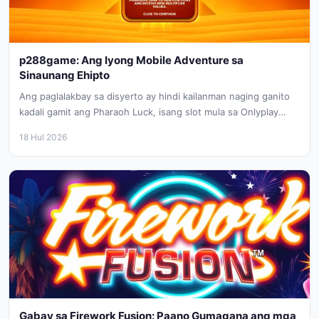
p288game: Ang Iyong Mobile Adventure sa
Sinaunang Ehipto
Ang paglalakbay sa disyerto ay hindi kailanman naging ganito
kadali gamit ang Pharaoh Luck, isang slot mula sa Onlyplay
na...
18 Hul 2026
Gabay sa Firework Fusion: Paano Gumagana ang mga