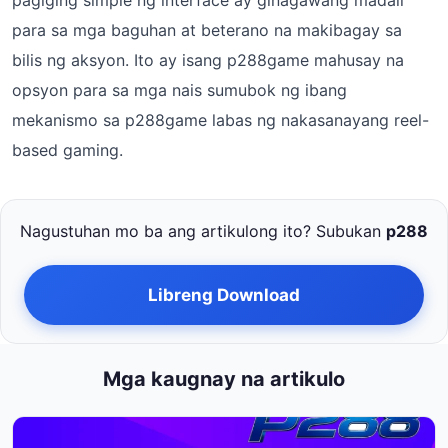
pagiging simple ng interface ay ginagawang madali
para sa mga baguhan at beterano na makibagay sa
bilis ng aksyon. Ito ay isang p288game mahusay na
opsyon para sa mga nais sumubok ng ibang
mekanismo sa p288game labas ng nakasanayang reel-
based gaming.
Nagustuhan mo ba ang artikulong ito? Subukan
p288
Libreng Download
Mga kaugnay na artikulo