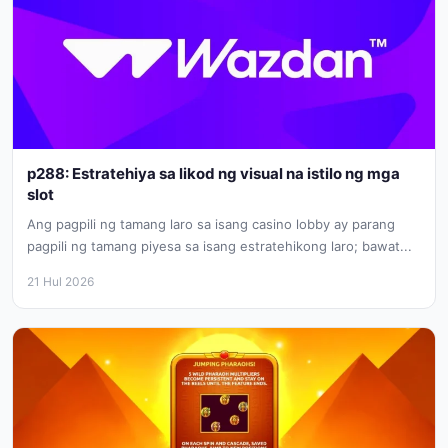
p288: Estratehiya sa likod ng visual na istilo ng mga
slot
Ang pagpili ng tamang laro sa isang casino lobby ay parang
pagpili ng tamang piyesa sa isang estratehikong laro; bawat...
21 Hul 2026