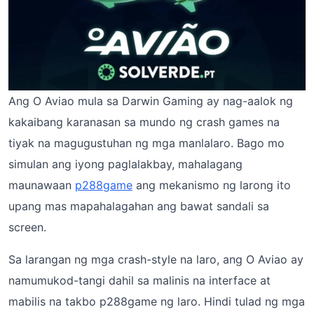
Ang O Aviao mula sa Darwin Gaming ay nag-aalok ng
kakaibang karanasan sa mundo ng crash games na
tiyak na magugustuhan ng mga manlalaro. Bago mo
simulan ang iyong paglalakbay, mahalagang
maunawaan
p288game
ang mekanismo ng larong ito
upang mas mapahalagahan ang bawat sandali sa
screen.
Sa larangan ng mga crash-style na laro, ang O Aviao ay
namumukod-tangi dahil sa malinis na interface at
mabilis na takbo p288game ng laro. Hindi tulad ng mga