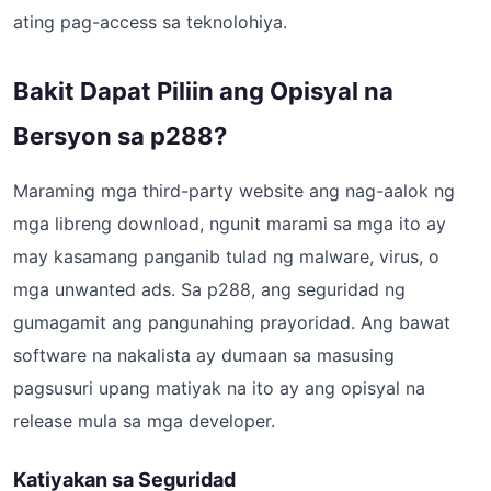
ating pag-access sa teknolohiya.
Bakit Dapat Piliin ang Opisyal na
Bersyon sa p288?
Maraming mga third-party website ang nag-aalok ng
mga libreng download, ngunit marami sa mga ito ay
may kasamang panganib tulad ng malware, virus, o
mga unwanted ads. Sa p288, ang seguridad ng
gumagamit ang pangunahing prayoridad. Ang bawat
software na nakalista ay dumaan sa masusing
pagsusuri upang matiyak na ito ay ang opisyal na
release mula sa mga developer.
Katiyakan sa Seguridad