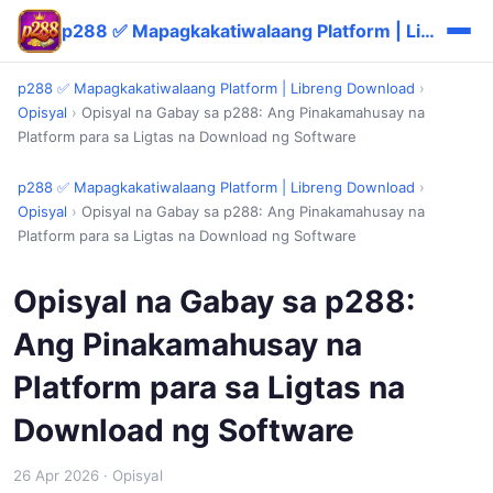
p288 ✅ Mapagkakatiwalaang Platform | Libreng Download
p288 ✅ Mapagkakatiwalaang Platform | Libreng Download
›
Opisyal
›
Opisyal na Gabay sa p288: Ang Pinakamahusay na
Platform para sa Ligtas na Download ng Software
p288 ✅ Mapagkakatiwalaang Platform | Libreng Download
›
Opisyal
›
Opisyal na Gabay sa p288: Ang Pinakamahusay na
Platform para sa Ligtas na Download ng Software
Opisyal na Gabay sa p288:
Ang Pinakamahusay na
Platform para sa Ligtas na
Download ng Software
26 Apr 2026
· Opisyal