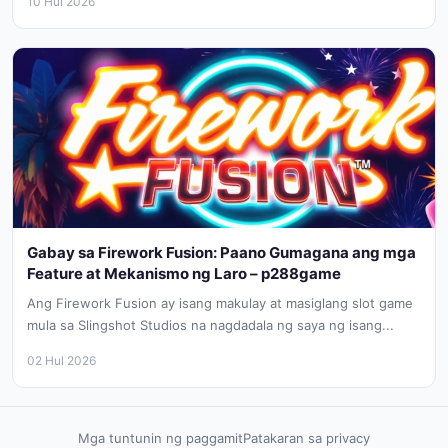
10 Hul 2026
Gabay sa Firework Fusion: Paano Gumagana ang mga
Feature at Mekanismo ng Laro – p288game
Ang Firework Fusion ay isang makulay at masiglang slot game
mula sa Slingshot Studios na nagdadala ng saya ng isang...
02 Hul 2026
Mga tuntunin ng paggamit
Patakaran sa privacy