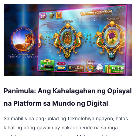
Panimula: Ang Kahalagahan ng Opisyal
na Platform sa Mundo ng Digital
Sa mabilis na pag-unlad ng teknolohiya ngayon, halos
lahat ng ating gawain ay nakadepende na sa mga