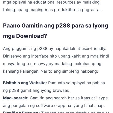
mga opisyal na educational resources ay malaking
tulong upang maging mas produktibo sa pag-aaral.
Paano Gamitin ang p288 para sa Iyong
mga Download?
Ang paggamit ng p288 ay napakadali at user-friendly.
Dinisenyo ang interface nito upang kahit ang mga hindi
masyadong tech-savvy ay madaling makahanap ng
kanilang kailangan. Narito ang simpleng hakbang:
Bisitahin ang Website:
Pumunta sa opisyal na pahina
ng p288 gamit ang iyong browser.
Mag-search:
Gamitin ang search bar sa itaas at i-type
ang pangalan ng software o app na iyong hinahanap.