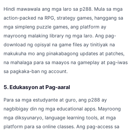
Hindi mawawala ang mga laro sa p288. Mula sa mga
action-packed na RPG, strategy games, hanggang sa
mga simpleng puzzle games, ang platform ay
mayroong malaking library ng mga laro. Ang pag-
download ng opisyal na game files ay tinitiyak na
makukuha mo ang pinakabagong updates at patches,
na mahalaga para sa maayos na gameplay at pag-iwas
sa pagkaka-ban ng account.
5. Edukasyon at Pag-aaral
Para sa mga estudyante at guro, ang p288 ay
nagbibigay din ng mga educational apps. Mayroong
mga diksyunaryo, language learning tools, at mga
platform para sa online classes. Ang pag-access sa