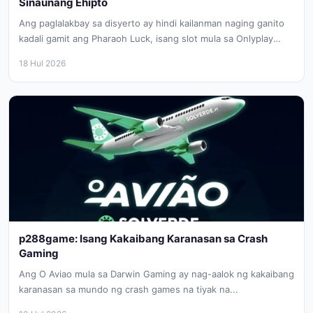
Sinaunang Ehipto
Ang paglalakbay sa disyerto ay hindi kailanman naging ganito
kadali gamit ang Pharaoh Luck, isang slot mula sa Onlyplay
na...
18 Hul 2026
p288game: Isang Kakaibang Karanasan sa Crash
Gaming
Ang O Aviao mula sa Darwin Gaming ay nag-aalok ng kakaibang
karanasan sa mundo ng crash games na tiyak na...