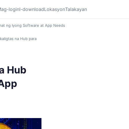
ag-login
I-download
Lokasyon
Talakayan
ahat ng Iyong Software at App Needs
kaligtas na Hub para
na Hub
 App