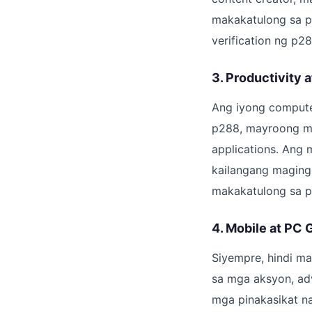
makakatulong sa p
verification ng p2
3. Productivity a
Ang iyong compute
p288, mayroong mga
applications. Ang 
kailangang maging
makakatulong sa p
4. Mobile at PC
Siyempre, hindi m
sa mga aksyon, ad
mga pinakasikat na