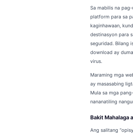
Sa mabilis na pag
platform para sa p
kaginhawaan, kund
destinasyon para s
seguridad. Bilang i
download ay duma
virus.
Maraming mga websi
ay masasabing ligt
Mula sa mga pang-
nananatiling nang
Bakit Mahalaga 
Ang salitang “opis