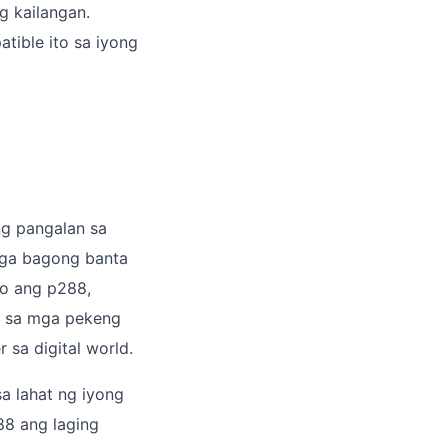
g kailangan.
tible ito sa iyong
g pangalan sa
mga bagong banta
mo ang p288,
ol sa mga pekeng
 sa digital world.
sa lahat ng iyong
88 ang laging